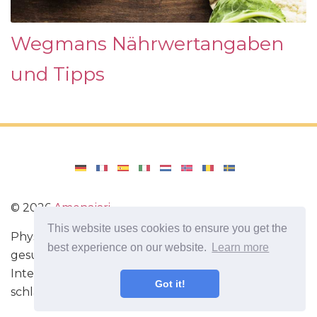
Wegmans Nährwertangaben
und Tipps
©
2026
Amenajari
This website uses cookies to ensure you get the
Physische Übungen. Diäten und Rezepte für eine
best experience on our website.
Learn more
gesunde Ernährung. Übungen für das Gehirn.
Interessante Fakten. Selbstentwicklung. Sei heute
Got it!
schlauer und stärker!