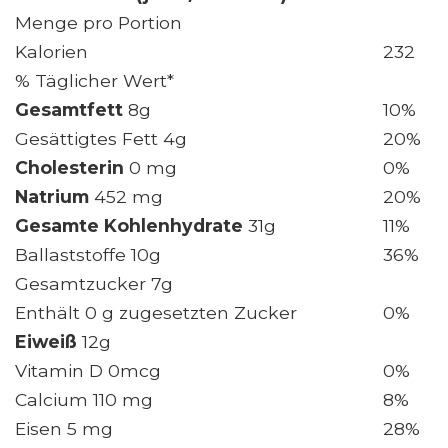
Menge pro Portion
Kalorien
232
% Täglicher Wert*
Gesamtfett
8g
10%
Gesättigtes Fett 4g
20%
Cholesterin
0 mg
0%
Natrium
452 mg
20%
Gesamte Kohlenhydrate
31g
11%
Ballaststoffe 10g
36%
Gesamtzucker 7g
Enthält 0 g zugesetzten Zucker
0%
Eiweiß
12g
Vitamin D 0mcg
0%
Calcium 110 mg
8%
Eisen 5 mg
28%