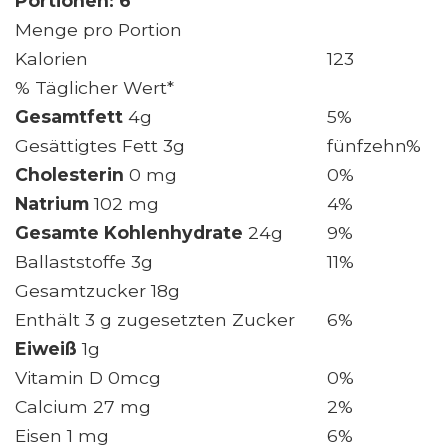
Portionen: 6
Menge pro Portion
Kalorien
123
% Täglicher Wert*
Gesamtfett
4g
5%
Gesättigtes Fett 3g
fünfzehn%
Cholesterin
0 mg
0%
Natrium
102 mg
4%
Gesamte Kohlenhydrate
24g
9%
Ballaststoffe 3g
11%
Gesamtzucker 18g
Enthält 3 g zugesetzten Zucker
6%
Eiweiß
1g
Vitamin D 0mcg
0%
Calcium 27 mg
2%
Eisen 1 mg
6%