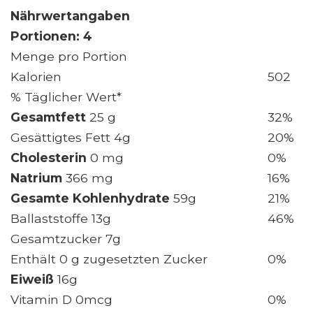
Nährwertangaben
Portionen: 4
Menge pro Portion
Kalorien
502
% Täglicher Wert*
Gesamtfett
25 g
32%
Gesättigtes Fett 4g
20%
Cholesterin
0 mg
0%
Natrium
366 mg
16%
Gesamte Kohlenhydrate
59g
21%
Ballaststoffe 13g
46%
Gesamtzucker 7g
Enthält 0 g zugesetzten Zucker
0%
Eiweiß
16g
Vitamin D 0mcg
0%