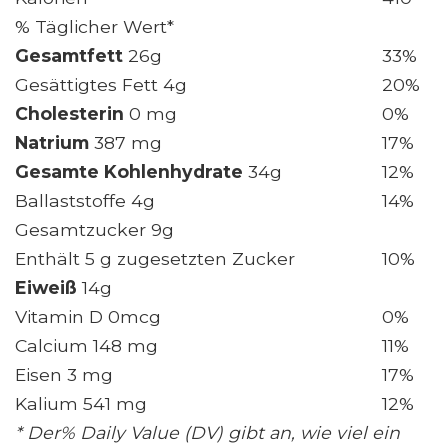
% Täglicher Wert*
Gesamtfett
26g
33%
Gesättigtes Fett 4g
20%
Cholesterin
0 mg
0%
Natrium
387 mg
17%
Gesamte Kohlenhydrate
34g
12%
Ballaststoffe 4g
14%
Gesamtzucker 9g
Enthält 5 g zugesetzten Zucker
10%
Eiweiß
14g
Vitamin D 0mcg
0%
Calcium 148 mg
11%
Eisen 3 mg
17%
Kalium 541 mg
12%
* Der% Daily Value (DV) gibt an, wie viel ein