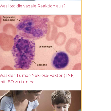
Was löst die vagale Reaktion aus?
Was der Tumor-Nekrose-Faktor (TNF)
mit IBD zu tun hat