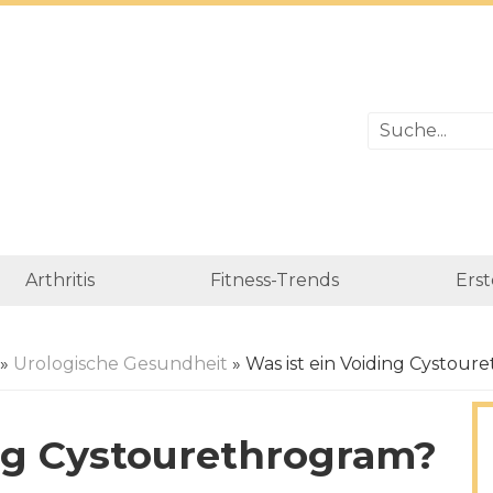
Arthritis
Fitness-Trends
Erst
»
Urologische Gesundheit
» Was ist ein Voiding Cystour
ing Cystourethrogram?