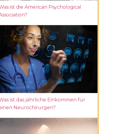
Was ist die American Psychological
Association?
Was ist das jährliche Einkommen für
einen Neurochirurgen?