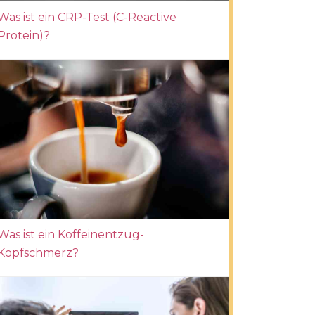
Was ist ein CRP-Test (C-Reactive
Protein)?
Was ist ein Koffeinentzug-
Kopfschmerz?