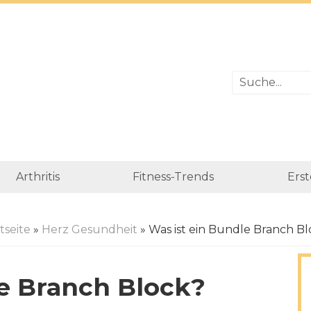
Arthritis
Fitness-Trends
Erst
tseite
»
Herz Gesundheit
» Was ist ein Bundle Branch B
le Branch Block?