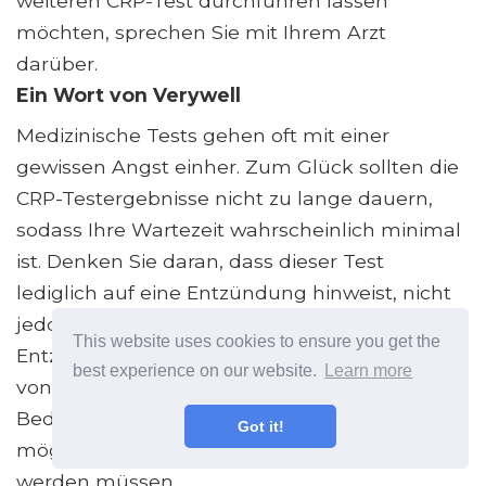
weiteren CRP-Test durchführen lassen
möchten, sprechen Sie mit Ihrem Arzt
darüber.
Ein Wort von Verywell
Medizinische Tests gehen oft mit einer
gewissen Angst einher. Zum Glück sollten die
CRP-Testergebnisse nicht zu lange dauern,
sodass Ihre Wartezeit wahrscheinlich minimal
ist. Denken Sie daran, dass dieser Test
lediglich auf eine Entzündung hinweist, nicht
jedoch auf die Ursache oder den Ort der
This website uses cookies to ensure you get the
Entzündung. Dies bedeutet, dass abhängig
best experience on our website.
Learn more
von den zugrunde liegenden medizinischen
Bedingungen und den Gründen für Ihren Test
Got it!
möglicherweise weitere Tests durchgeführt
werden müssen.