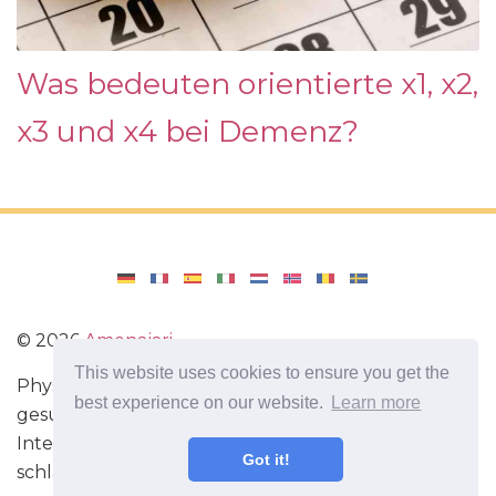
Was bedeuten orientierte x1, x2,
x3 und x4 bei Demenz?
©
2026
Amenajari
This website uses cookies to ensure you get the
Physische Übungen. Diäten und Rezepte für eine
best experience on our website.
Learn more
gesunde Ernährung. Übungen für das Gehirn.
Interessante Fakten. Selbstentwicklung. Sei heute
Got it!
schlauer und stärker!