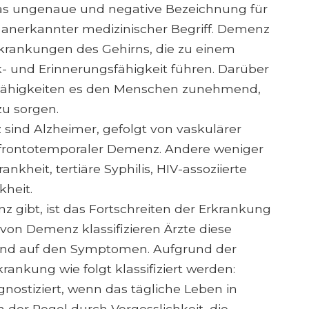
was ungenaue und negative Bezeichnung für
in anerkannter medizinischer Begriff. Demenz
rkrankungen des Gehirns, die zu einem
- und Erinnerungsfähigkeit führen. Darüber
r Fähigkeiten es den Menschen zunehmend,
zu sorgen.
sind Alzheimer, gefolgt von vaskulärer
rontotemporaler Demenz. Andere weniger
kheit, tertiäre Syphilis, HIV-assoziierte
kheit.
 gibt, ist das Fortschreiten der Erkrankung
von Demenz klassifizieren Ärzte diese
rend auf den Symptomen. Aufgrund der
ankung wie folgt klassifiziert werden:
gnostiziert, wenn das tägliche Leben in
n der Regel durch Vergesslichkeit, die