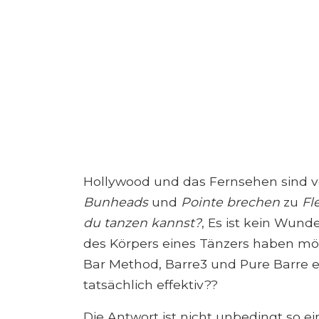
Hollywood und das Fernsehen sind vol
Bunheads
und
Pointe brechen
zu
Fl
du tanzen kannst?
, Es ist kein Wund
des Körpers eines Tänzers haben m
Bar Method, Barre3 und Pure Barre 
tatsächlich effektiv??
Die Antwort ist nicht unbedingt so ei