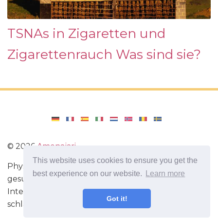
TSNAs in Zigaretten und
Zigarettenrauch Was sind sie?
©
2026
Amenajari
This website uses cookies to ensure you get the
Physische Übungen. Diäten und Rezepte für eine
best experience on our website.
Learn more
gesunde Ernährung. Übungen für das Gehirn.
Interessante Fakten. Selbstentwicklung. Sei heute
Got it!
schlauer und stärker!