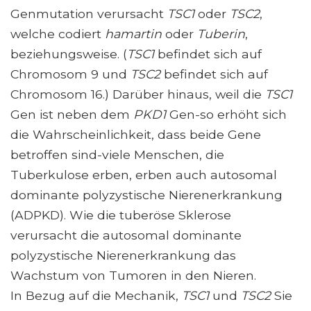
Genmutation verursacht
TSC1
oder
TSC2
,
welche codiert
hamartin
oder
Tuberin
,
beziehungsweise. (
TSC1
befindet sich auf
Chromosom 9 und
TSC2
befindet sich auf
Chromosom 16.) Darüber hinaus, weil die
TSC1
Gen ist neben dem
PKD1
Gen-so erhöht sich
die Wahrscheinlichkeit, dass beide Gene
betroffen sind-viele Menschen, die
Tuberkulose erben, erben auch autosomal
dominante polyzystische Nierenerkrankung
(ADPKD). Wie die tuberöse Sklerose
verursacht die autosomal dominante
polyzystische Nierenerkrankung das
Wachstum von Tumoren in den Nieren.
In Bezug auf die Mechanik,
TSC1
und
TSC2
Sie