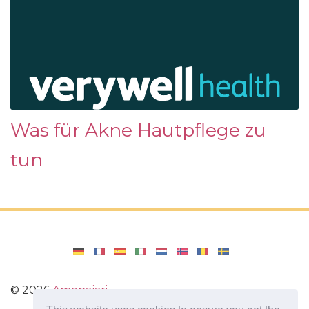
Was für Akne Hautpflege zu
tun
©
2026
Amenajari