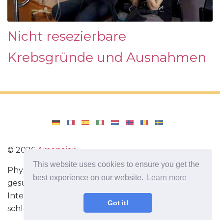
Nicht resezierbare
Krebsgründe und Ausnahmen
©
2026
Amenajari
This website uses cookies to ensure you get the
Physische Übungen. Diäten und Rezepte für eine
best experience on our website.
Learn more
gesunde Ernährung. Übungen für das Gehirn.
Interessante Fakten. Selbstentwicklung. Sei heute
Got it!
schlauer und stärker!