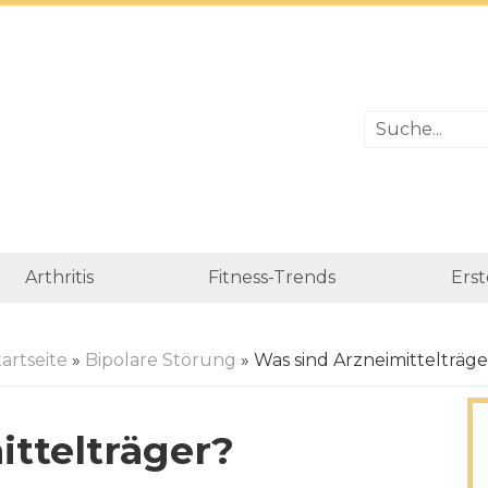
Arthritis
Fitness-Trends
Erst
artseite
»
Bipolare Störung
» Was sind Arzneimittelträge
ittelträger?