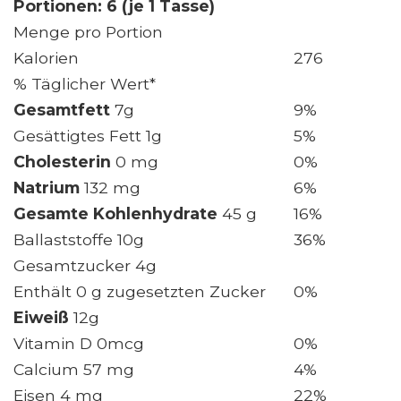
Portionen: 6 (je 1 Tasse)
Menge pro Portion
Kalorien
276
% Täglicher Wert*
Gesamtfett
7g
9%
Gesättigtes Fett 1g
5%
Cholesterin
0 mg
0%
Natrium
132 mg
6%
Gesamte Kohlenhydrate
45 g
16%
Ballaststoffe 10g
36%
Gesamtzucker 4g
Enthält 0 g zugesetzten Zucker
0%
Eiweiß
12g
Vitamin D 0mcg
0%
Calcium 57 mg
4%
Eisen 4 mg
22%