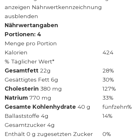
anzeigen Nährwertkennzeichnung
ausblenden
Nährwertangaben
Portionen: 4
Menge pro Portion
Kalorien
424
% Täglicher Wert*
Gesamtfett
22g
28%
Gesättigtes Fett 6g
30%
Cholesterin
380 mg
127%
Natrium
770 mg
33%
Gesamte Kohlenhydrate
40 g
fünfzehn%
Ballaststoffe 4g
14%
Gesamtzucker 4g
Enthält 0 g zugesetzten Zucker
0%