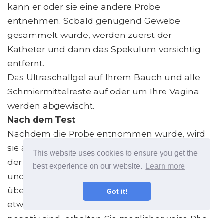
kann er oder sie eine andere Probe
entnehmen. Sobald genügend Gewebe
gesammelt wurde, werden zuerst der
Katheter und dann das Spekulum vorsichtig
entfernt.
Das Ultraschallgel auf Ihrem Bauch und alle
Schmiermittelreste auf oder um Ihre Vagina
werden abgewischt.
Nach dem Test
Nachdem die Probe entnommen wurde, wird
sie an ein spezielles Genetiklabor geschickt. In
This website uses cookies to ensure you get the
der Zwischenzeit werden Ihre Vitalfunktionen
best experience on our website.
Learn more
und die Herzfrequenz des Babys erneut
überprüft und in regelmäßigen Abständen für
Got it!
etwa eine Stunde überwacht. Wenn Sie Rh-