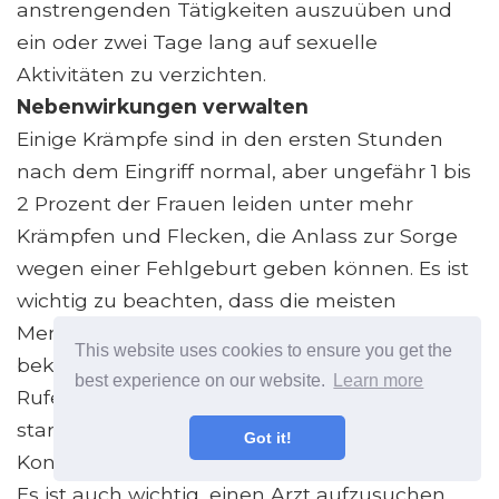
anstrengenden Tätigkeiten auszuüben und
ein oder zwei Tage lang auf sexuelle
Aktivitäten zu verzichten.
Nebenwirkungen verwalten
Einige Krämpfe sind in den ersten Stunden
nach dem Eingriff normal, aber ungefähr 1 bis
2 Prozent der Frauen leiden unter mehr
Krämpfen und Flecken, die Anlass zur Sorge
wegen einer Fehlgeburt geben können. Es ist
wichtig zu beachten, dass die meisten
Menschen auch dann keine Fehlgeburten
This website uses cookies to ensure you get the
bekommen, wenn diese Symptome auftreten.
best experience on our website.
Learn more
Rufen Sie Ihren Arzt an, wenn Sie unter
starken Krämpfen, Bauchschmerzen,
Got it!
Kontraktionen oder Vaginalblutungen leiden.
Es ist auch wichtig, einen Arzt aufzusuchen,