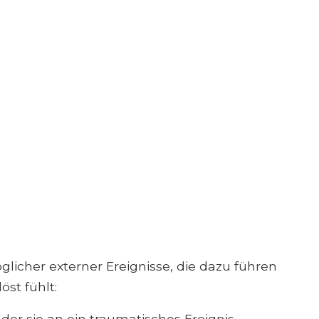
glicher externer Ereignisse, die dazu führen
st fühlt:
er sie an ein traumatisches Ereignis