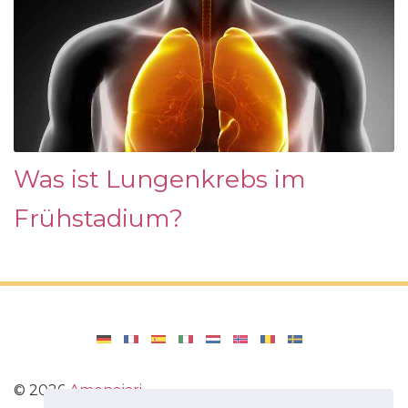
Was ist Lungenkrebs im
Frühstadium?
©
2026
Amenajari