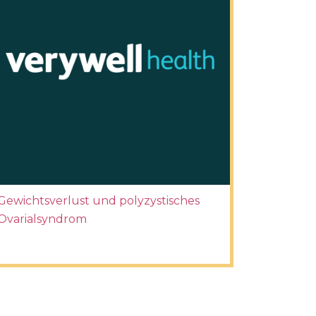
Gewichtsverlust und polyzystisches
Ovarialsyndrom