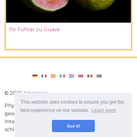
Ihr Führer zu Guave
©
2026
Amenajari
This website uses cookies to ensure you get the
Physische Übungen. Diäten und Rezepte für eine
best experience on our website.
Learn more
gesunde Ernährung. Übungen für das Gehirn.
Interessante Fakten. Selbstentwicklung. Sei heute
Got it!
schlauer und stärker!