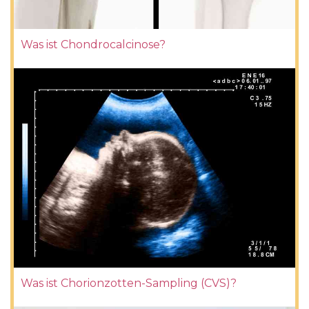
Was ist Chondrocalcinose?
Was ist Chorionzotten-Sampling (CVS)?