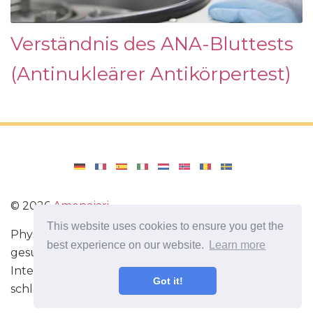
Verständnis des ANA-Bluttests
(Antinukleärer Antikörpertest)
©
2026
Amenajari
This website uses cookies to ensure you get the
Physische Übungen. Diäten und Rezepte für eine
best experience on our website.
Learn more
gesunde Ernährung. Übungen für das Gehirn.
Interessante Fakten. Selbstentwicklung. Sei heute
Got it!
schlauer und stärker!