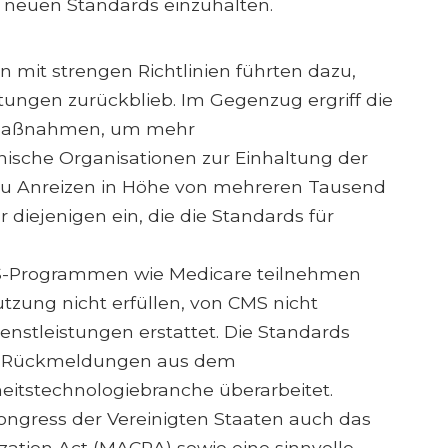
ie neuen Standards einzuhalten.
 mit strengen Richtlinien führten dazu,
tungen zurückblieb. Im Gegenzug ergriff die
n Maßnahmen, um mehr
nische Organisationen zur Einhaltung der
 zu Anreizen in Höhe von mehreren Tausend
 diejenigen ein, die die Standards für
MS-Programmen wie Medicare teilnehmen
Nutzung nicht erfüllen, von CMS nicht
Dienstleistungen erstattet. Die Standards
n Rückmeldungen aus dem
itstechnologiebranche überarbeitet.
ongress der Vereinigten Staaten auch das
ation Act (MACRA) sowie eine sinnvolle