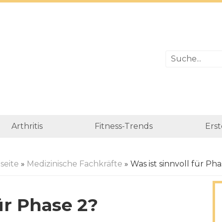
Arthritis
Fitness-Trends
Erst
seite
»
Medizinische Fachkräfte
» Was ist sinnvoll für Ph
ür Phase 2?