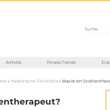
Arthritis
Fitness-Trends
Erst
eite
»
Medizinische Fachkräfte
» Was ist ein Strahlenthe
lentherapeut?