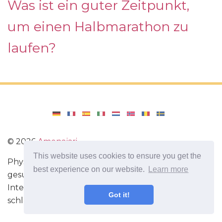
Was ist ein guter Zeitpunkt,
um einen Halbmarathon zu
laufen?
©
2026
Amenajari
This website uses cookies to ensure you get the
Physische Übungen. Diäten und Rezepte für eine
best experience on our website.
Learn more
gesunde Ernährung. Übungen für das Gehirn.
Interessante Fakten. Selbstentwicklung. Sei heute
Got it!
schlauer und stärker!