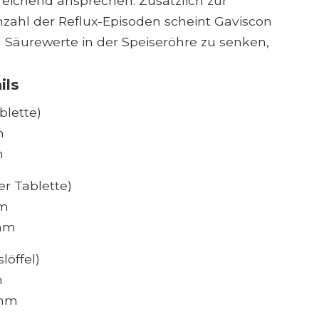
chend ansprechen. Zusätzlich zur
hl der Reflux-Episoden scheint Gaviscon
 Säurewerte in der Speiseröhre zu senken,
ils
blette)
m
m
er Tablette)
mm
amm
löffel)
m
amm