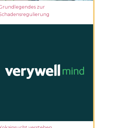
Grundlegendes zur
Schadensregulierung
Kokainsucht verstehen