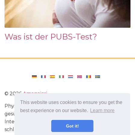
Was ist der PUBS-Test?
©
2026
Amenajari
This website uses cookies to ensure you get the
Physische Übungen. Diäten und Rezepte für eine
best experience on our website.
Learn more
gesunde Ernährung. Übungen für das Gehirn.
Interessante Fakten. Selbstentwicklung. Sei heute
Got it!
schlauer und stärker!