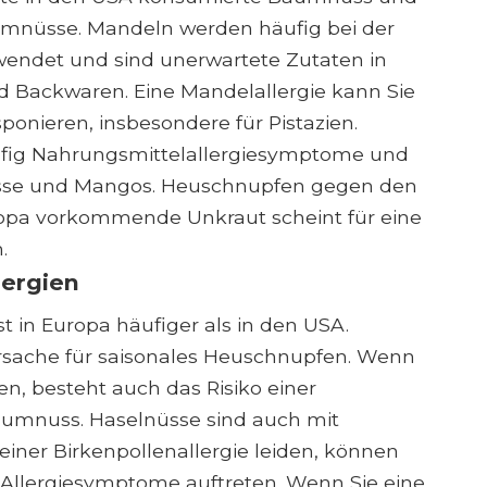
aumnüsse. Mandeln werden häufig bei der
wendet und sind unerwartete Zutaten in
nd Backwaren. Eine Mandelallergie kann Sie
onieren, insbesondere für Pistazien.
ufig Nahrungsmittelallergiesymptome und
üsse und Mangos. Heuschnupfen gegen den
opa vorkommende Unkraut scheint für eine
.
ergien
st in Europa häufiger als in den USA.
Ursache für saisonales Heuschnupfen. Wenn
en, besteht auch das Risiko einer
aumnuss. Haselnüsse sind auch mit
iner Birkenpollenallergie leiden, können
 Allergiesymptome auftreten. Wenn Sie eine