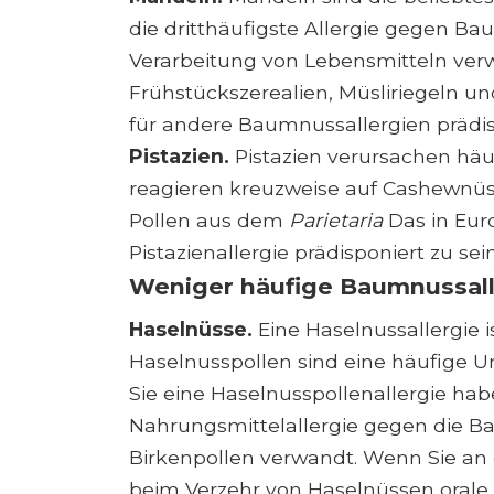
die dritthäufigste Allergie gegen B
Verarbeitung von Lebensmitteln ver
Frühstückszerealien, Müsliriegeln u
für andere Baumnussallergien prädisp
Pistazien.
Pistazien verursachen hä
reagieren kreuzweise auf Cashewn
Pollen aus dem
Parietaria
Das in Eur
Pistazienallergie prädisponiert zu sein
Weniger häufige Baumnussall
Haselnüsse.
Eine Haselnussallergie i
Haselnusspollen sind eine häufige 
Sie eine Haselnusspollenallergie hab
Nahrungsmittelallergie gegen die B
Birkenpollen verwandt. Wenn Sie an e
beim Verzehr von Haselnüssen orale