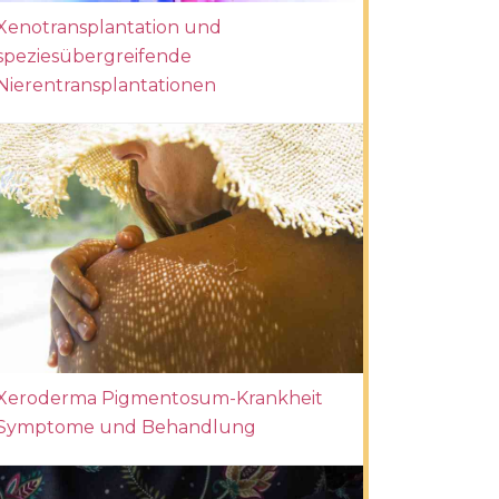
Xenotransplantation und
speziesübergreifende
Nierentransplantationen
Xeroderma Pigmentosum-Krankheit
Symptome und Behandlung