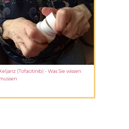
Xeljanz (Tofacitinib) - Was Sie wissen
müssen