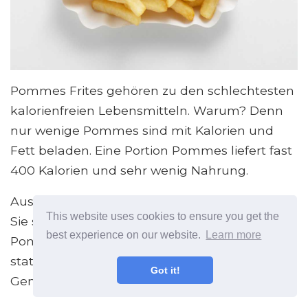
Pommes Frites gehören zu den schlechtesten
kalorienfreien Lebensmitteln. Warum? Denn
nur wenige Pommes sind mit Kalorien und
Fett beladen. Eine Portion Pommes liefert fast
400 Kalorien und sehr wenig Nahrung.
Aus diesem Grund empfiehlt die USDA, dass
This website uses cookies to ensure you get the
Sie stattdessen Ihre eigenen ofengebackenen
best experience on our website.
Learn more
Pommes machen. Oder Sie können
stattdessen einen Salat oder gehacktes
Got it!
Gemüse als Beilage wählen.