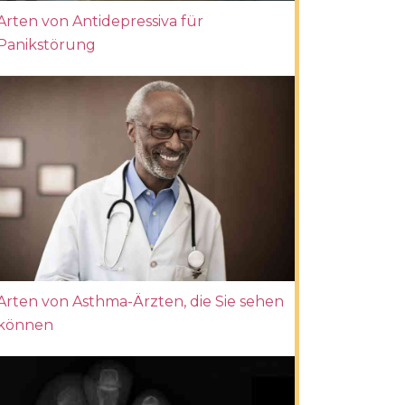
Arten von Antidepressiva für
Panikstörung
Arten von Asthma-Ärzten, die Sie sehen
können