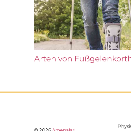
Arten von Fußgelenkort
Physi
©
2026
Amenajari