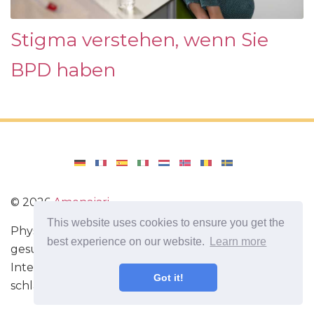
Stigma verstehen, wenn Sie
BPD haben
©
2026
Amenajari
This website uses cookies to ensure you get the
Physische Übungen. Diäten und Rezepte für eine
best experience on our website.
Learn more
gesunde Ernährung. Übungen für das Gehirn.
Interessante Fakten. Selbstentwicklung. Sei heute
Got it!
schlauer und stärker!