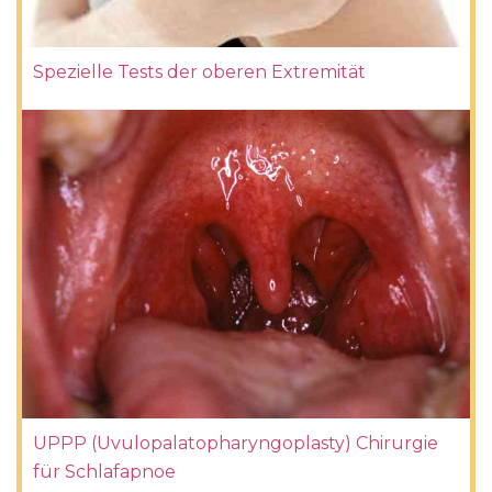
Spezielle Tests der oberen Extremität
UPPP (Uvulopalatopharyngoplasty) Chirurgie
für Schlafapnoe