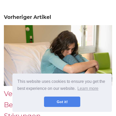
Vorheriger Artikel
This website uses cookies to ensure you get the
best experience on our website.
Learn more
Verwendung von Abilify zur
Got it!
Behandlung von bipolaren
Störungen