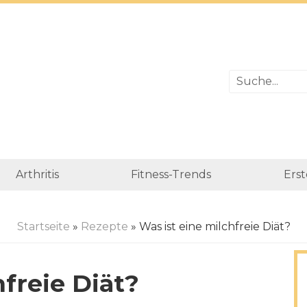
Arthritis
Fitness-Trends
Erst
Startseite
»
Rezepte
» Was ist eine milchfreie Diät?
hfreie Diät?