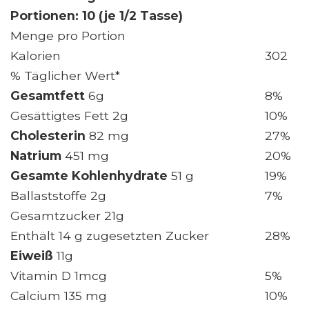
Portionen: 10 (je 1/2 Tasse)
Menge pro Portion
Kalorien
302
% Täglicher Wert*
Gesamtfett
6g
8%
Gesättigtes Fett 2g
10%
Cholesterin
82 mg
27%
Natrium
451 mg
20%
Gesamte Kohlenhydrate
51 g
19%
Ballaststoffe 2g
7%
Gesamtzucker 21g
Enthält 14 g zugesetzten Zucker
28%
Eiweiß
11g
Vitamin D 1mcg
5%
Calcium 135 mg
10%