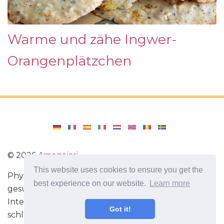
Warme und zähe Ingwer-
Orangenplätzchen
©
2026
Amenajari
This website uses cookies to ensure you get the
Physische Übungen. Diäten und Rezepte für eine
best experience on our website.
Learn more
gesunde Ernährung. Übungen für das Gehirn.
Interessante Fakten. Selbstentwicklung. Sei heute
Got it!
schlauer und stärker!