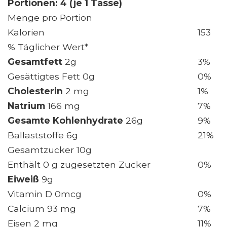
Portionen: 4 (je 1 Tasse)
Menge pro Portion
Kalorien
153
% Täglicher Wert*
Gesamtfett
2g
3%
Gesättigtes Fett 0g
0%
Cholesterin
2 mg
1%
Natrium
166 mg
7%
Gesamte Kohlenhydrate
26g
9%
Ballaststoffe 6g
21%
Gesamtzucker 10g
Enthält 0 g zugesetzten Zucker
0%
Eiweiß
9g
Vitamin D 0mcg
0%
Calcium 93 mg
7%
Eisen 2 mg
11%