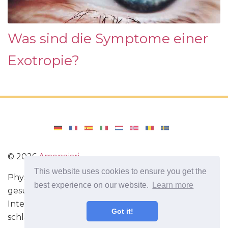
Was sind die Symptome einer
Exotropie?
©
2026
Amenajari
This website uses cookies to ensure you get the
Physische Übungen. Diäten und Rezepte für eine
best experience on our website.
Learn more
gesunde Ernährung. Übungen für das Gehirn.
Interessante Fakten. Selbstentwicklung. Sei heute
Got it!
schlauer und stärker!