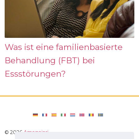
Was ist eine familienbasierte
Behandlung (FBT) bei
Essstörungen?
©
2026
Amenajari