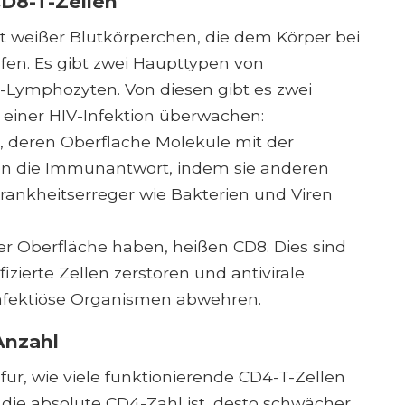
D8-T-Zellen
t weißer Blutkörperchen, die dem Körper bei
en. Es gibt zwei Haupttypen von
Lymphozyten. Von diesen gibt es zwei
f einer HIV-Infektion überwachen:
 deren Oberfläche Moleküle mit der
ten die Immunantwort, indem sie anderen
rankheitserreger wie Bakterien und Viren
rer Oberfläche haben, heißen CD8. Dies sind
izierte Zellen zerstören und antivirale
infektiöse Organismen abwehren.
Anzahl
für, wie viele funktionierende CD4-T-Zellen
er die absolute CD4-Zahl ist, desto schwächer