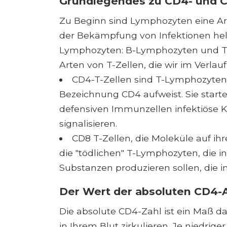
Grundlegendes zu CD4- und C
Zu Beginn sind Lymphozyten eine Ar
der Bekämpfung von Infektionen helf
Lymphozyten: B-Lymphozyten und T-
Arten von T-Zellen, die wir im Verlau
CD4-T-Zellen sind T-Lymphozyten,
Bezeichnung CD4 aufweist. Sie star
defensiven Immunzellen infektiöse K
signalisieren.
CD8 T-Zellen, die Moleküle auf ih
die "tödlichen" T-Lymphozyten, die inf
Substanzen produzieren sollen, die 
Der Wert der absoluten CD4-
Die absolute CD4-Zahl ist ein Maß da
in Ihrem Blut zirkulieren. Je niedrig