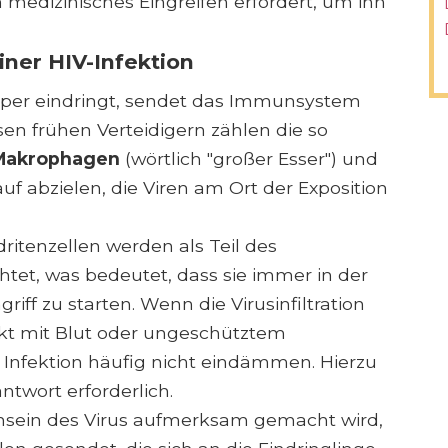
n medizinisches Eingreifen erfordert, um ihn
ner HIV-Infektion
rper eindringt, sendet das Immunsystem
esen frühen Verteidigern zählen die so
Makrophagen
(wörtlich "großer Esser") und
rauf abzielen, die Viren am Ort der Exposition
itenzellen werden als Teil des
t, was bedeutet, dass sie immer in der
ff zu starten. Wenn die Virusinfiltration
takt mit Blut oder ungeschütztem
e Infektion häufig nicht eindämmen. Hierzu
ntwort erforderlich.
nsein des Virus aufmerksam gemacht wird,