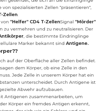
n gesendet, die sich an die Eindringlinge
von spezialisierten Zellen "präsentieren",
T-Zellen
.
e von
"Helfer" CD4 T-Zellen
Signal
"Mörder"
n zu vermehren und zu neutralisieren. Der
Antikörper
, die bestimmte Eindringlinge
 zelluläre Marker bekannt sind
Antigene.
örper??
ich auf der Oberfläche aller Zellen befindet.
d sagen dem Körper, ob eine Zelle in den
muss. Jede Zelle in unserem Körper hat ein
bstanzen unterscheidet. Durch Antigene ist
gezielte Abwehr aufzubauen.
 mit Antigenen zusammenarbeiten, um
 der Körper ein fremdes Antigen erkennt,
körper, der sich wie ein Schloss und ein