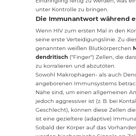
Eindringling fertig zu werden, was ei
unter Kontrolle zu bringen.
Die Immunantwort während ei
Wenn HIV zum ersten Mal in den Kö
seine erste Verteidigungslinie. Zu di
genannten weißen Blutkörperchen
dendritisch
("Finger") Zellen, die da
zu korralieren und abzutöten.
Sowohl Makrophagen- als auch Dendr
angeborenen Immunsystems betrachte
Nähe sind, um einen allgemeinen Angri
jedoch aggressiver ist (z. B. bei Kon
Geschlecht), können diese Zellen di
ist eine gezieltere (adaptive) Immuna
Sobald der Körper auf das Vorhande