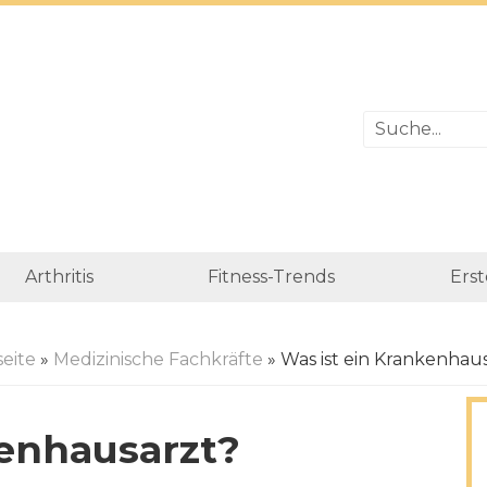
Arthritis
Fitness-Trends
Erst
seite
»
Medizinische Fachkräfte
» Was ist ein Krankenhau
kenhausarzt?