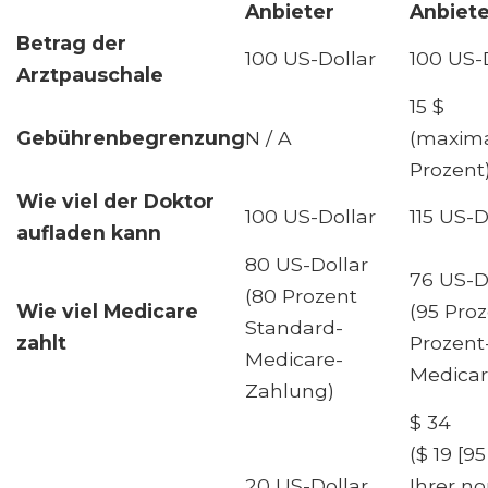
Anbieter
Anbiete
Betrag der
100 US-Dollar
100 US-
Arztpauschale
15 $
Gebührenbegrenzung
N / A
(maxima
Prozent
Wie viel der Doktor
100 US-Dollar
115 US-D
aufladen kann
80 US-Dollar
76 US-D
(80 Prozent
Wie viel Medicare
(95 Proz
Standard-
zahlt
Prozent
Medicare-
Medicar
Zahlung)
$ 34
($ 19 [9
20 US-Dollar
Ihrer n